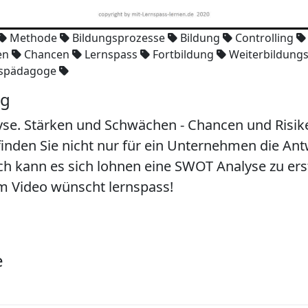
Methode
Bildungsprozesse
Bildung
Controlling
en
Chancen
Lernspass
Fortbildung
Weiterbildung
spädagoge
ng
se. Stärken und Schwächen - Chancen und Risike
inden Sie nicht nur für ein Unternehmen die Ant
ich kann es sich lohnen eine SWOT Analyse zu erst
m Video wünscht lernspass!
e