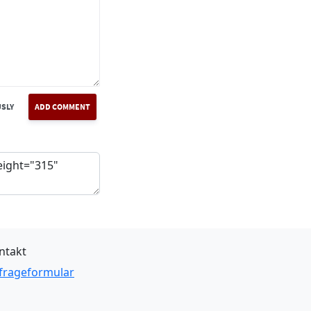
SLY
ADD COMMENT
ntakt
frageformular